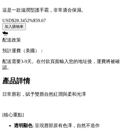
這是一款滋潤型護手霜，非常適合保濕。
USD
$28.34
52%
$59.67
加入購物車
配送政策
預計運費（美國）：
配送需要3-9天。在付款頁面輸入您的地址後，運費將被確
認。
產品詳情
日常唇彩，賦予雙唇自然紅潤與柔和光澤
[核心重點]
透明顯色
: 呈現唇部原有色澤，自然不造作